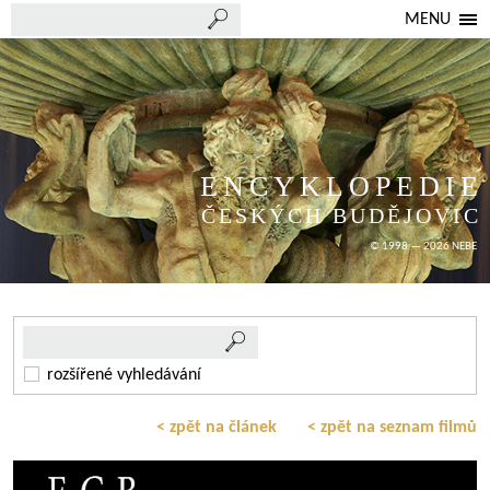
MENU
ENCYKLOPEDIE
ČESKÝCH BUDĚJOVIC
© 1998 — 2026 NEBE
rozšířené vyhledávání
< zpět na článek
< zpět na seznam filmů