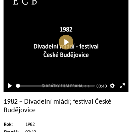
Přehrát
00:40
Přehrát
Nastaven
Rež
celé
1982 – Divadelní mládí; festival České
obra
Budějovice
Rok:
1982