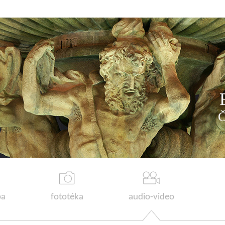
a
fototéka
audio-video