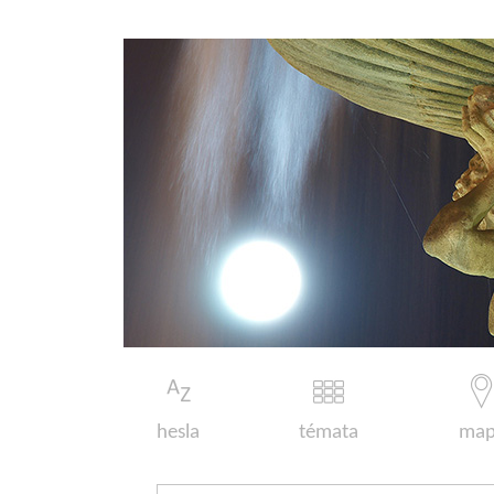
hesla
témata
map