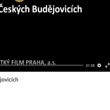
Přehrát
01:05
Nasta
R
c
jovicích
o