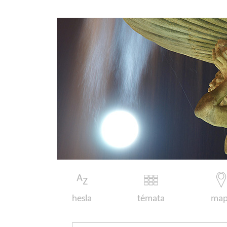
hesla
témata
map