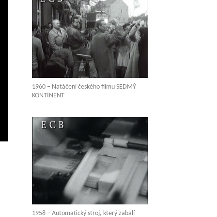
1960 – Natáčení českého filmu SEDMÝ
KONTINENT
vení
ežim
elé
brazovky
1958 – Automatický stroj, který zabalí