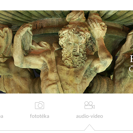
a
fototéka
audio-video