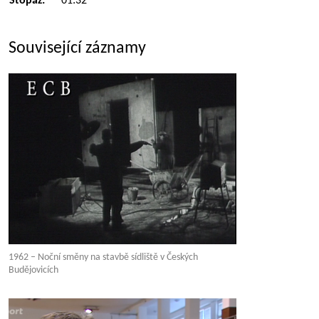
Stopáž:
01:32
Související záznamy
1962 – Noční směny na stavbě sídliště v Českých
Budějovicích