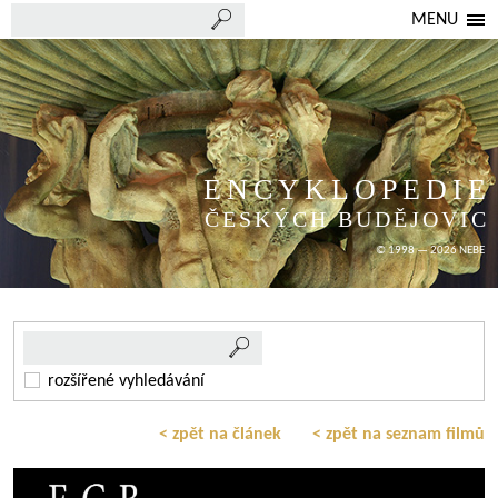
MENU
ENCYKLOPEDIE
ČESKÝCH BUDĚJOVIC
© 1998 — 2026 NEBE
rozšířené vyhledávání
< zpět na článek
< zpět na seznam filmů