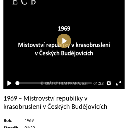
Přehrát
01:32
Přehrát
Nastaven
Rež
celé
1969 – Mistrovství republiky v
obra
krasobruslení v Českých Budějovicích
Rok:
1969