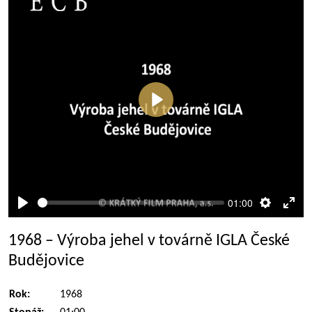
Přehrát
01:00
Přehrát
Nastaven
Rež
celé
1968 – Výroba jehel v továrně IGLA České
obra
Budějovice
Rok:
1968