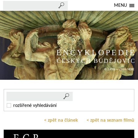
MENU
ENCYKLOPEDIE
ČESKÝCH BUDĚJOVIC
© 1998 — 2026 NEBE
rozšířené vyhledávání
< zpět na článek
< zpět na seznam filmů