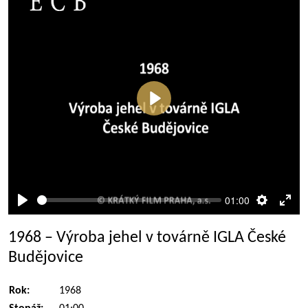
Přehrát
01:00
Přehrát
Nastaven
Rež
celé
1968 – Výroba jehel v továrně IGLA České
obra
Budějovice
Rok:
1968