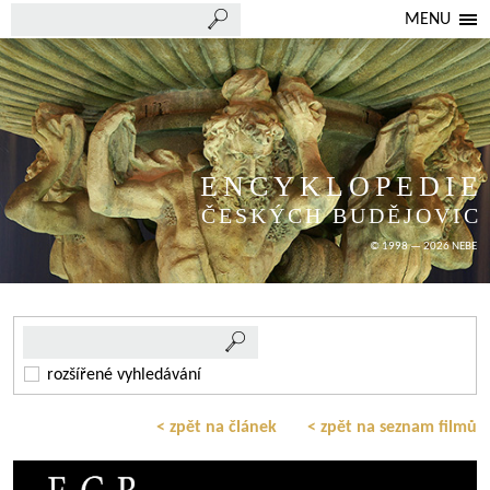
MENU
ENCYKLOPEDIE
ČESKÝCH BUDĚJOVIC
© 1998 — 2026 NEBE
rozšířené vyhledávání
< zpět na článek
< zpět na seznam filmů