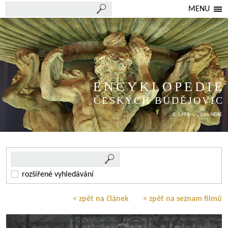
MENU
ENCYKLOPEDIE
ČESKÝCH BUDĚJOVIC
© 1998 — 2026 NEBE
rozšířené vyhledávání
< zpět na článek
< zpět na seznam filmů