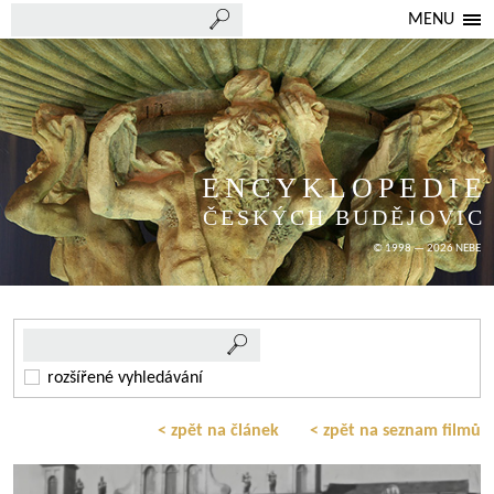
MENU
ENCYKLOPEDIE
ČESKÝCH BUDĚJOVIC
© 1998 — 2026 NEBE
rozšířené vyhledávání
< zpět na článek
< zpět na seznam filmů