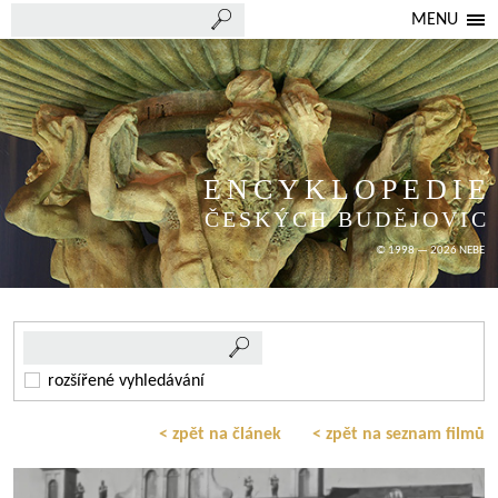
MENU
ENCYKLOPEDIE
ČESKÝCH BUDĚJOVIC
© 1998 — 2026 NEBE
rozšířené vyhledávání
< zpět na článek
< zpět na seznam filmů