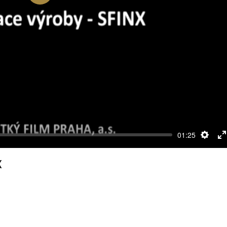
Přehrát
01:25
Nasta
R
c
X
o