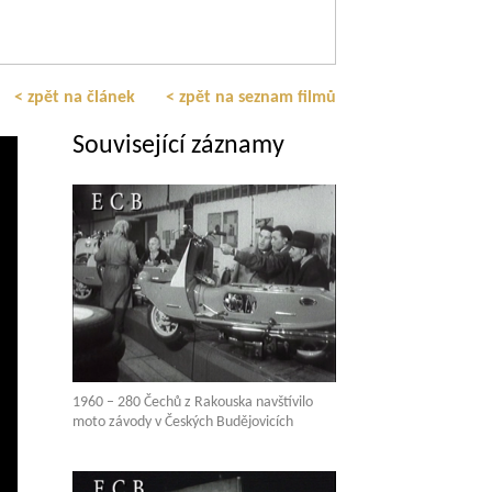
< zpět na článek
< zpět na seznam filmů
Související záznamy
1960 – 280 Čechů z Rakouska navštívilo
moto závody v Českých Budějovicích