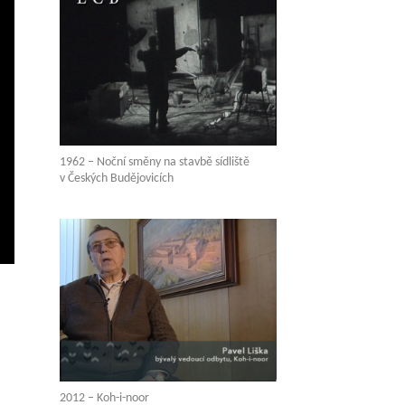
1962 – Noční směny na stavbě sídliště
v Českých Budějovicích
vení
ežim
elé
brazovky
2012 – Koh-i-noor