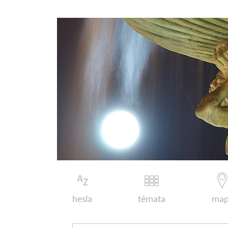
hesla
témata
map