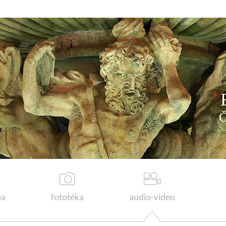
a
fototéka
audio-video