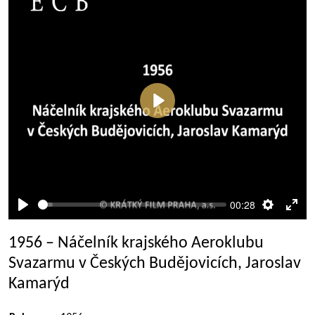
Přehrát
00:28
Přehrát
Nastaven
Rež
celé
1956 – Náčelník krajského Aeroklubu
obra
Svazarmu v Českých Budějovicích, Jaroslav
Kamarýd