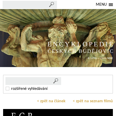
MENU
ENCYKLOPEDIE
ČESKÝCH BUDĚJOVIC
© 1998 — 2026 NEBE
rozšířené vyhledávání
< zpět na článek
< zpět na seznam filmů