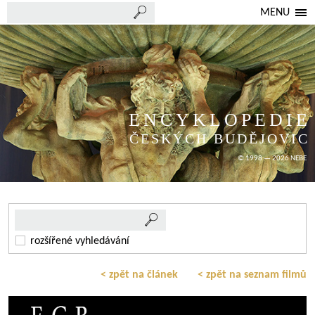
MENU
ENCYKLOPEDIE
ČESKÝCH BUDĚJOVIC
© 1998 — 2026 NEBE
rozšířené vyhledávání
< zpět na článek
< zpět na seznam filmů