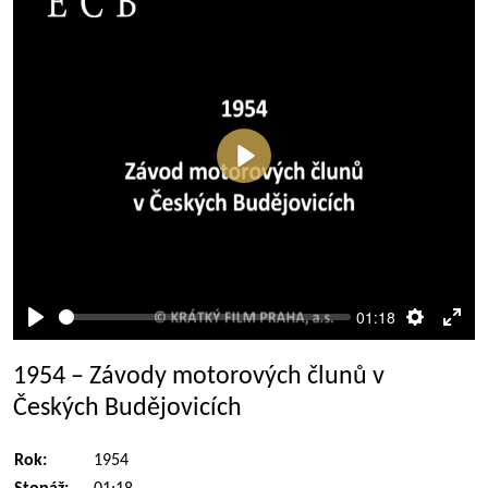
Přehrát
01:18
Přehrát
Nastaven
Rež
celé
1954 – Závody motorových člunů v
obra
Českých Budějovicích
Rok:
1954