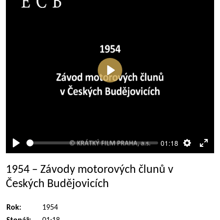
Přehrát
01:18
Přehrát
Nastaven
Rež
celé
1954 – Závody motorových člunů v
obra
Českých Budějovicích
Rok:
1954