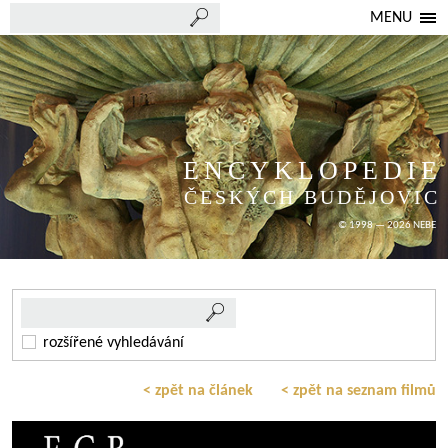
MENU
ENCYKLOPEDIE
ČESKÝCH BUDĚJOVIC
© 1998 — 2026 NEBE
rozšířené vyhledávání
< zpět na článek
< zpět na seznam filmů