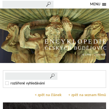
MENU
ENCYKLOPEDIE
ČESKÝCH BUDĚJOVIC
© 1998 — 2026 NEBE
rozšířené vyhledávání
< zpět na článek
< zpět na seznam filmů