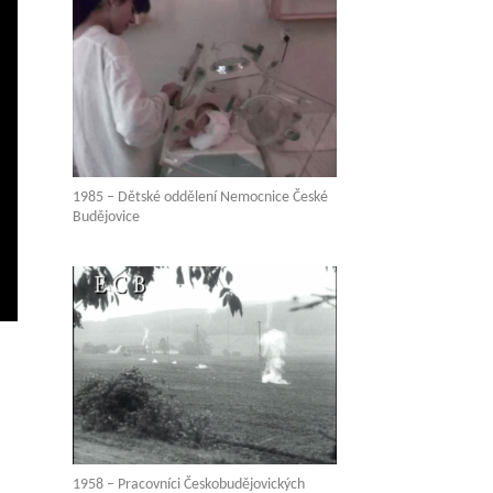
1985 – Dětské oddělení Nemocnice České
Budějovice
vení
ežim
elé
brazovky
1958 – Pracovníci Českobudějovických