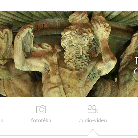
a
fototéka
audio-video