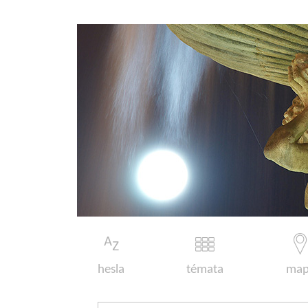
hesla
témata
map