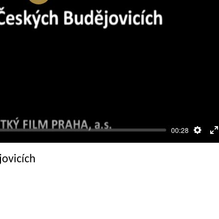
Přehrát
00:28
Nasta
R
c
jovicích
o