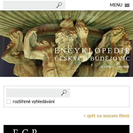
MENU
ENCYKLOPEDIE
ČESKÝCH BUDĚJOVIC
© 1998 — 2026 NEBE
rozšířené vyhledávání
< zpět na seznam filmů