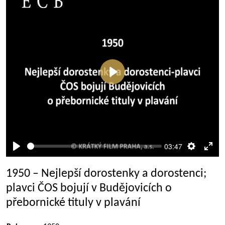
Přehrát
03:47
Přehrát
Nastaven
Rež
celé
1950 – Nejlepší dorostenky a dorostenci;
obra
plavci ČOS bojují v Budějovicích o
přebornické tituly v plavání