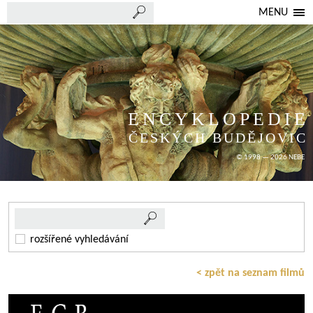
MENU
ENCYKLOPEDIE
ČESKÝCH BUDĚJOVIC
© 1998 — 2026 NEBE
rozšířené vyhledávání
< zpět na seznam filmů