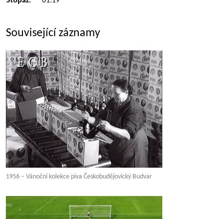
Stopáž:
01:19
Související záznamy
1956 – Vánoční kolekce piva Českobudějovický Budvar