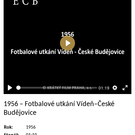
Přehrát
01:19
Přehrát
Nastaven
Rež
celé
1956 – Fotbalové utkání Vídeň–České
obra
Budějovice
Rok:
1956