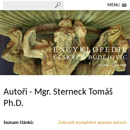
MENU
ENCYKLOPEDIE
ČESKÝCH BUDĚJOVIC
© 1998 — 2026 NEBE
Autoři - Mgr. Sterneck Tomáš
Ph.D.
Seznam článků:
Zobrazit kompletní seznam autorů