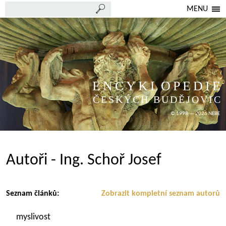
MENU
ENCYKLOPEDIE
ČESKÝCH BUDĚJOVIC
© 1998 — 2026 NEBE
Autoři - Ing. Schoř Josef
Seznam článků:
Zobrazit kompletní seznam autorů
myslivost