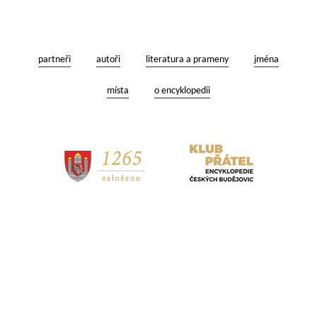
partneři
autoři
literatura a prameny
jména
místa
o encyklopedii