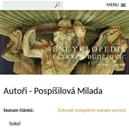
MENU
ENCYKLOPEDIE
ČESKÝCH BUDĚJOVIC
© 1998 — 2026 NEBE
Autoři - Pospíšilová Milada
Seznam článků:
Zobrazit kompletní seznam autorů
Sokol