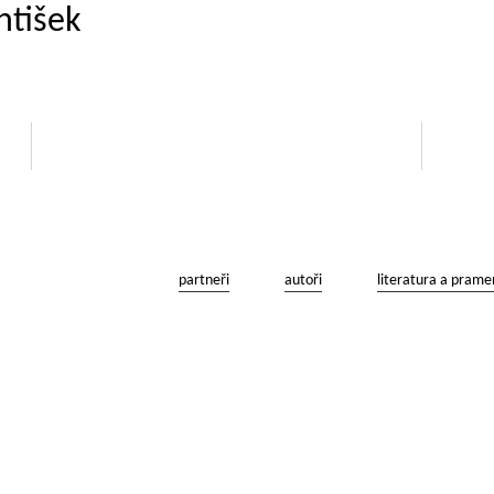
ntišek
partneři
autoři
literatura a prame