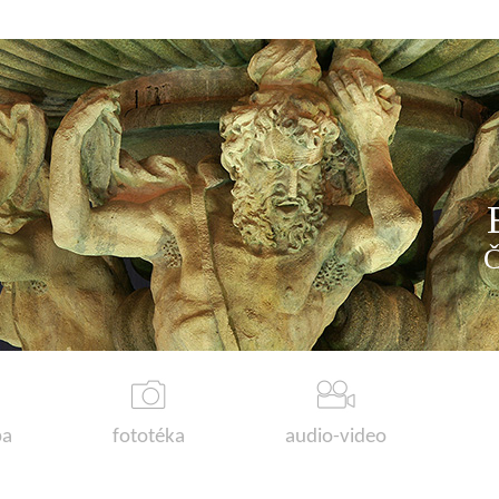
a
fototéka
audio-video