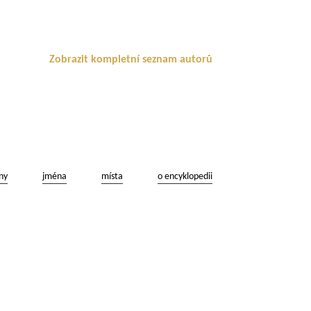
Zobrazit kompletní seznam autorů
ny
jména
místa
o encyklopedii