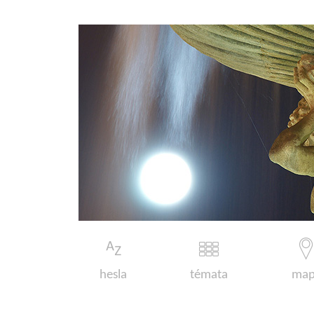
hesla
témata
map