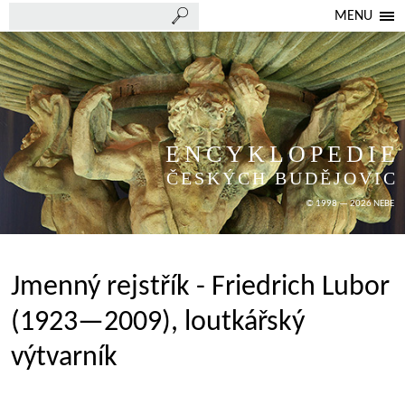
MENU
ENCYKLOPEDIE
ČESKÝCH BUDĚJOVIC
© 1998 — 2026 NEBE
Jmenný rejstřík - Friedrich Lubor
(1923—2009), loutkářský
výtvarník