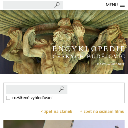
MENU
ENCYKLOPEDIE
ČESKÝCH BUDĚJOVIC
© 1998 — 2026 NEBE
rozšířené vyhledávání
< zpět na článek
< zpět na seznam filmů