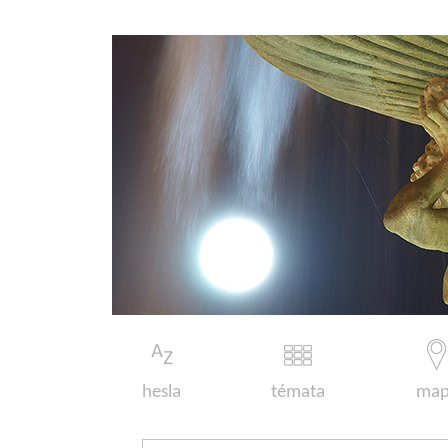
hesla
témata
map