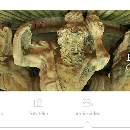
a
fototéka
audio-video