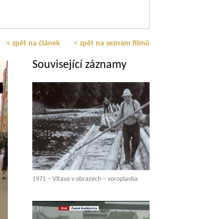
< zpět na článek
< zpět na seznam filmů
Související záznamy
1971 – Vltava v obrazech – voroplavba