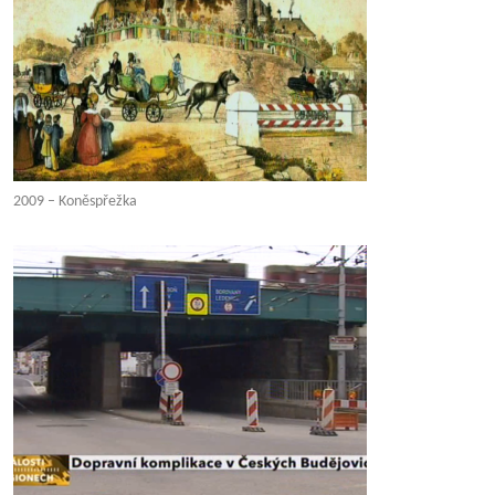
2009 – Koněspřežka