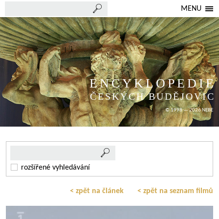
MENU
ENCYKLOPEDIE
ČESKÝCH BUDĚJOVIC
© 1998 — 2026 NEBE
rozšířené vyhledávání
< zpět na článek
< zpět na seznam filmů