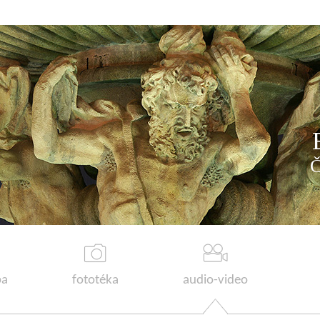
a
fototéka
audio-video