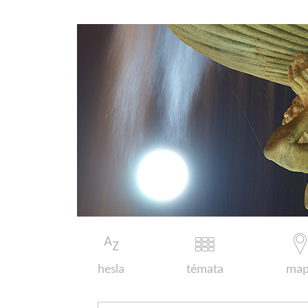
hesla
témata
map