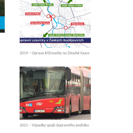
2019 – Oprava křižovatky na Dlouhé louce
2021 – Výpadky spojů dopravního podniku