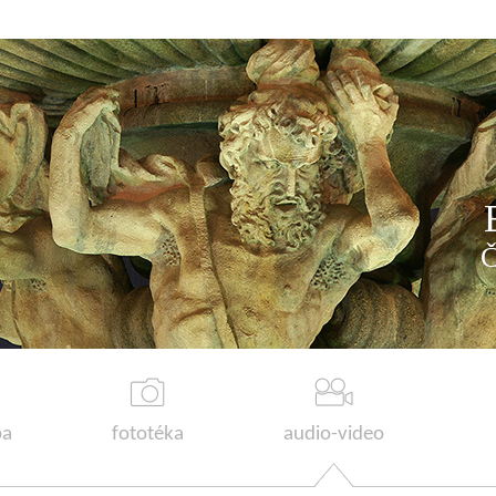
a
fototéka
audio-video