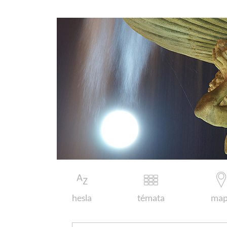
hesla
témata
map