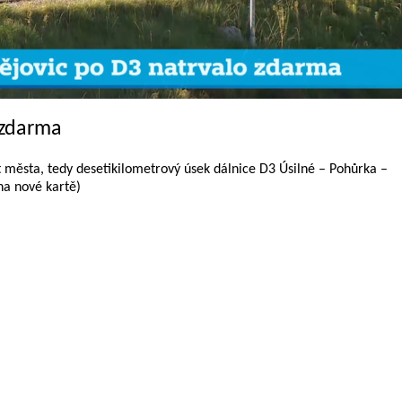
 zdarma
t města, tedy desetikilometrový úsek dálnice D3 Úsilné – Pohůrka –
na nové kartě)