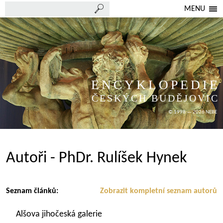
MENU
ENCYKLOPEDIE
ČESKÝCH BUDĚJOVIC
© 1998 — 2026 NEBE
Autoři - PhDr. Rulíšek Hynek
Seznam článků:
Zobrazit kompletní seznam autorů
Alšova jihočeská galerie