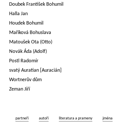
Doubek František Bohumil
Halla Jan
Houdek Bohumil
Maříková Bohuslava
Matoušek Ota (Otto)
Novák Áda (Adolf)
Postl Radomír
svatý Auratian [Auracián]
Wortnerův dům
Zeman Jiří
partneři
autoři
literatura a prameny
jména