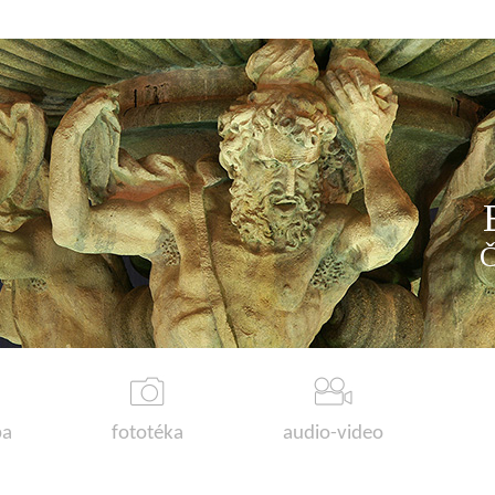
a
fototéka
audio-video