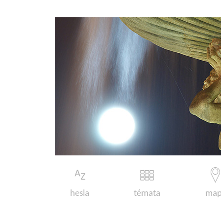
hesla
témata
map