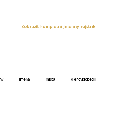
Zobrazit kompletní jmenný rejstřík
ny
jména
místa
o encyklopedii