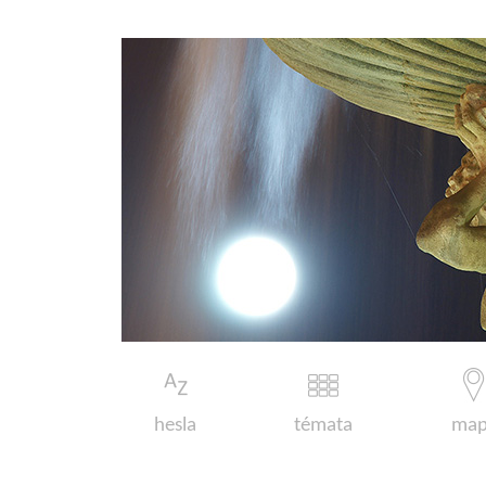
hesla
témata
map