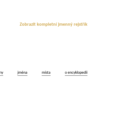
Zobrazit kompletní jmenný rejstřík
ny
jména
místa
o encyklopedii