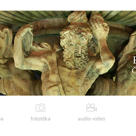
a
fototéka
audio-video