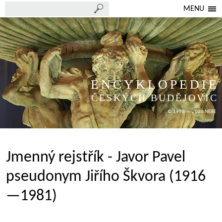
MENU
ENCYKLOPEDIE
ČESKÝCH BUDĚJOVIC
© 1998 — 2026 NEBE
Jmenný rejstřík - Javor Pavel
pseudonym Jiřího Škvora (1916
—1981)