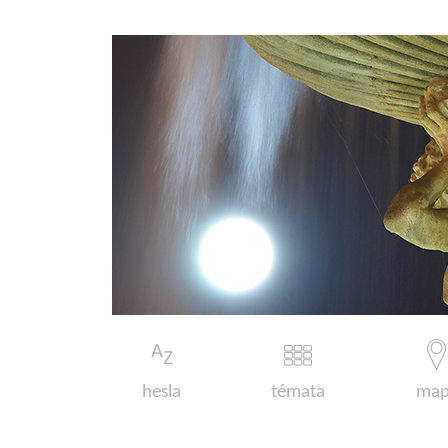
hesla
témata
map