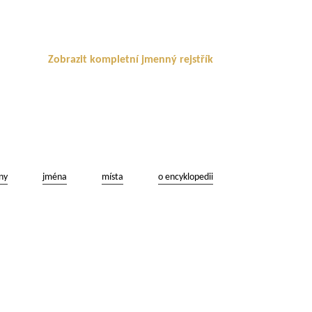
Zobrazit kompletní jmenný rejstřík
ny
jména
místa
o encyklopedii