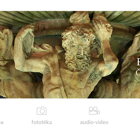
a
fototéka
audio-video