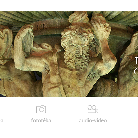
a
fototéka
audio-video