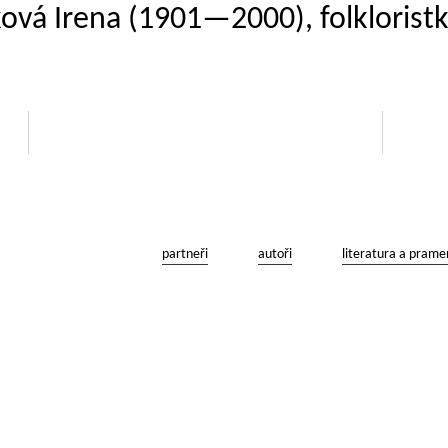
ková Irena (1901—2000), folklorist
partneři
autoři
literatura a prame