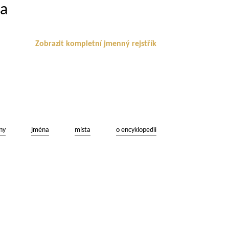
ka
Zobrazit kompletní jmenný rejstřík
ny
jména
místa
o encyklopedii