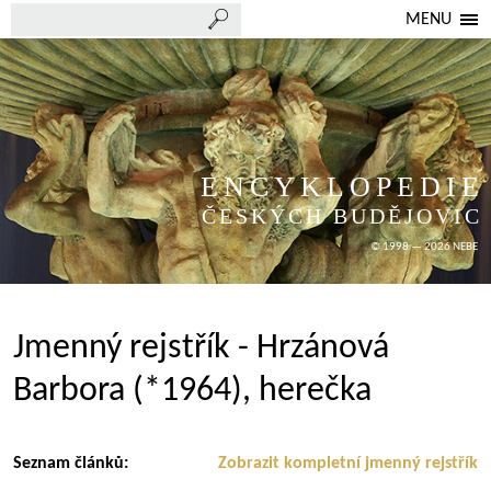
MENU
ENCYKLOPEDIE
ČESKÝCH BUDĚJOVIC
© 1998 — 2026 NEBE
Jmenný rejstřík - Hrzánová
Barbora (*1964), herečka
Seznam článků:
Zobrazit kompletní jmenný rejstřík