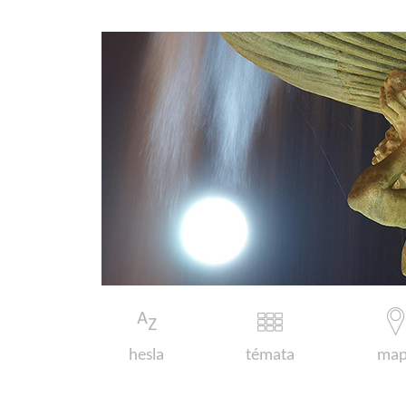
hesla
témata
map