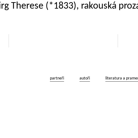
irg Therese (*1833), rakouská proz
partneři
autoři
literatura a prame