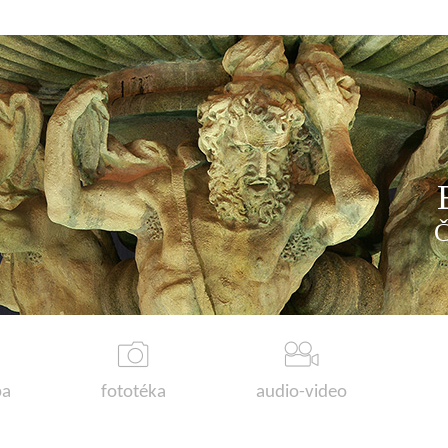
a
fototéka
audio-video