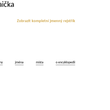
aička
Zobrazit kompletní jmenný rejstřík
ny
jména
místa
o encyklopedii