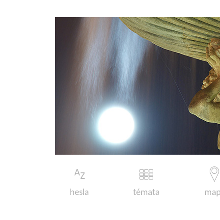
hesla
témata
map