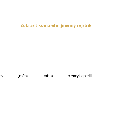
Zobrazit kompletní jmenný rejstřík
ny
jména
místa
o encyklopedii