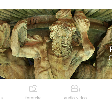
a
fototéka
audio-video