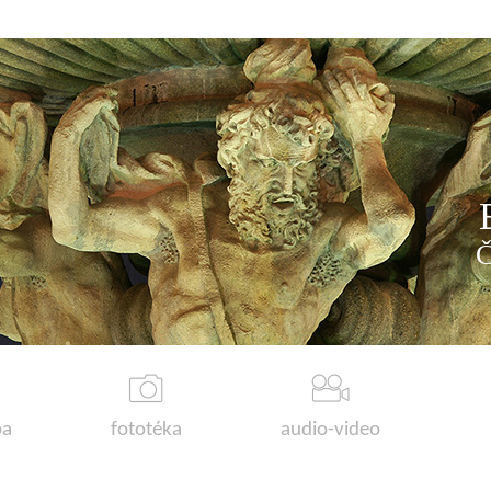
a
fototéka
audio-video