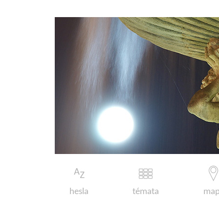
hesla
témata
map