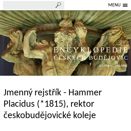
MENU
ENCYKLOPEDIE
ČESKÝCH BUDĚJOVIC
© 1998 — 2026 NEBE
Jmenný rejstřík - Hammer
Placidus (*1815), rektor
českobudějovické koleje