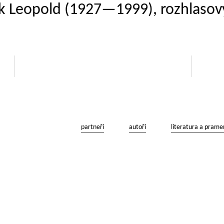
ek Leopold (1927—1999), rozhlasový
partneři
autoři
literatura a prame