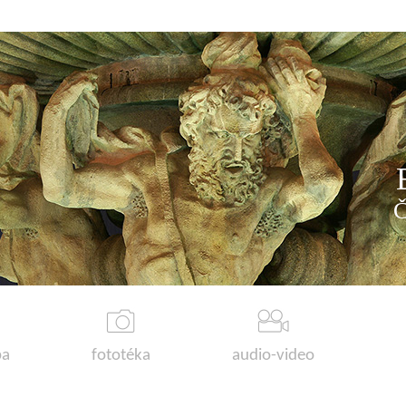
a
fototéka
audio-video