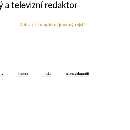
 a televizní redaktor
Zobrazit kompletní jmenný rejstřík
ny
jména
místa
o encyklopedii