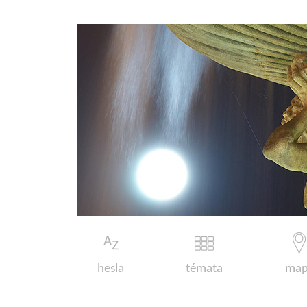
hesla
témata
map