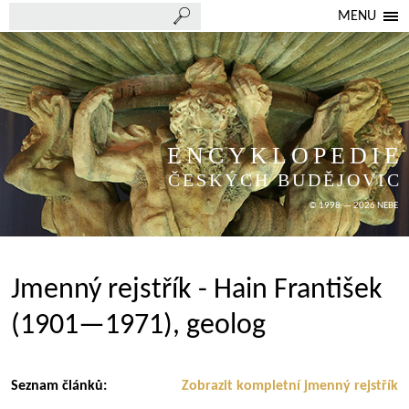
MENU
ENCYKLOPEDIE
ČESKÝCH BUDĚJOVIC
© 1998 — 2026 NEBE
Jmenný rejstřík - Hain František
(1901—1971), geolog
Seznam článků:
Zobrazit kompletní jmenný rejstřík