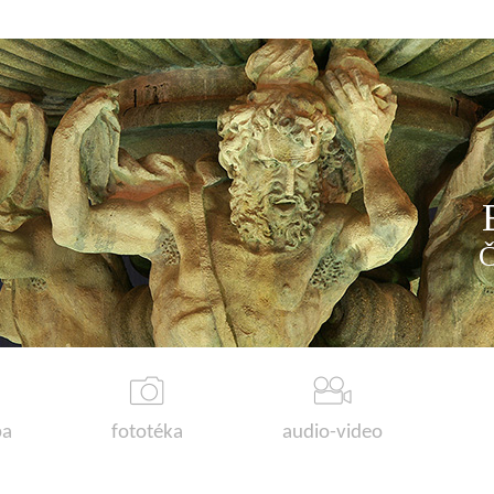
a
fototéka
audio-video