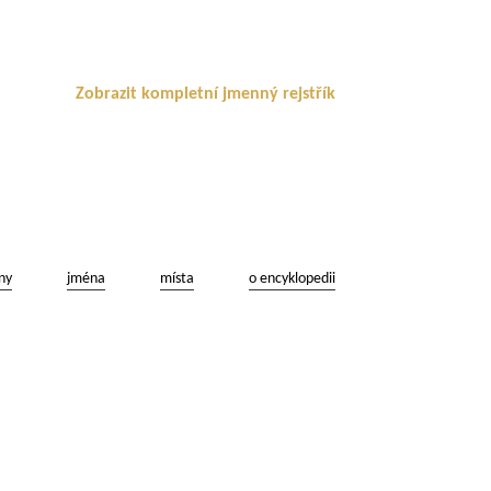
Zobrazit kompletní jmenný rejstřík
ny
jména
místa
o encyklopedii