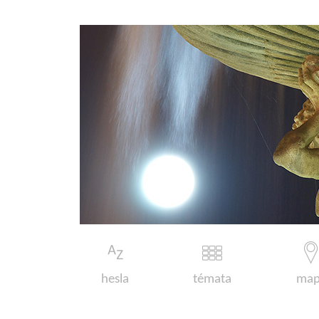
hesla
témata
map