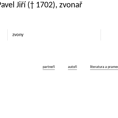
avel Jiří († 1702), zvonař
zvony
partneři
autoři
literatura a prame