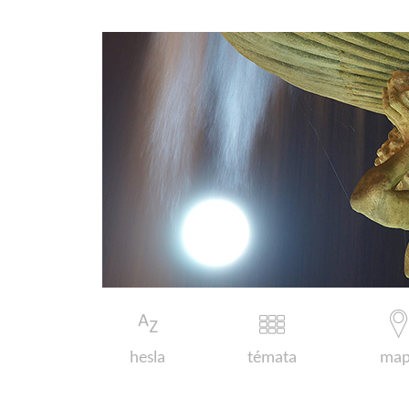
hesla
témata
map