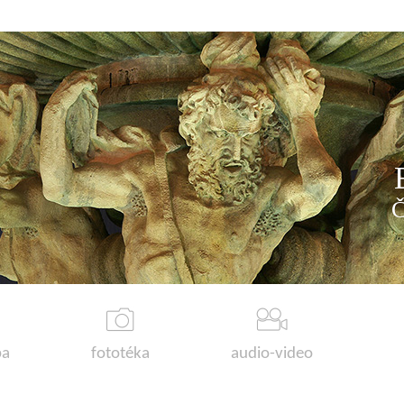
a
fototéka
audio-video