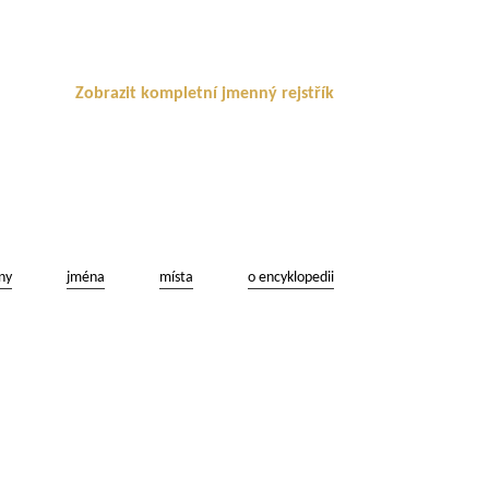
Zobrazit kompletní jmenný rejstřík
ny
jména
místa
o encyklopedii