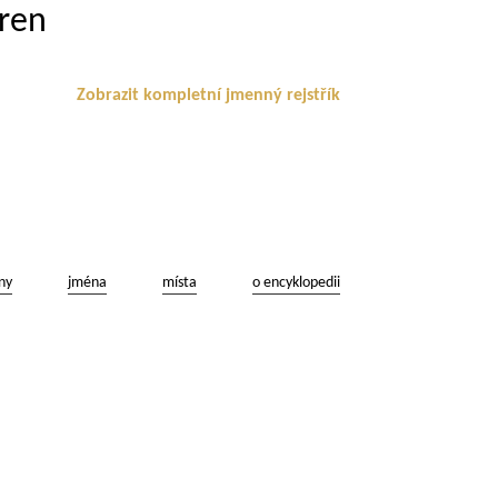
íren
Zobrazit kompletní jmenný rejstřík
ny
jména
místa
o encyklopedii