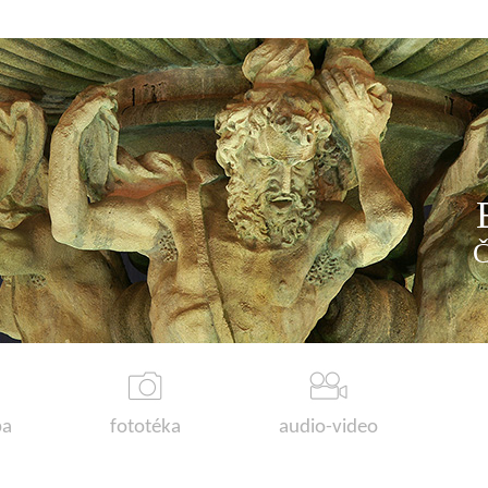
a
fototéka
audio-video