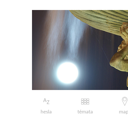
hesla
témata
map