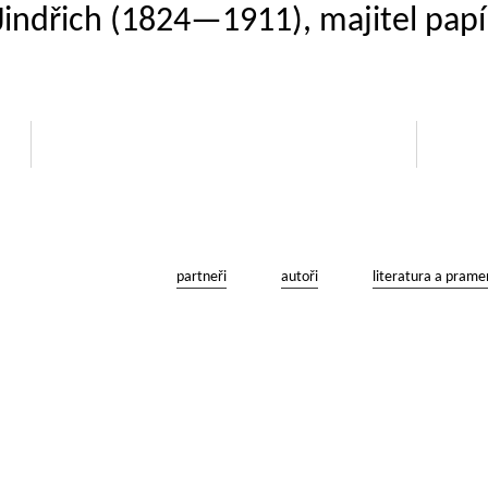
 Jindřich (1824—1911), majitel pap
partneři
autoři
literatura a prame