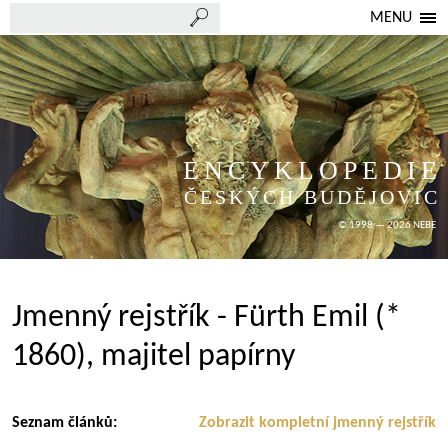
MENU
ENCYKLOPEDIE
ČESKÝCH BUDĚJOVIC
© 1998 — 2026 NEBE
Jmenný rejstřík - Fürth Emil (*
1860), majitel papírny
Seznam článků:
Zobrazit kompletní jmenný rejstřík