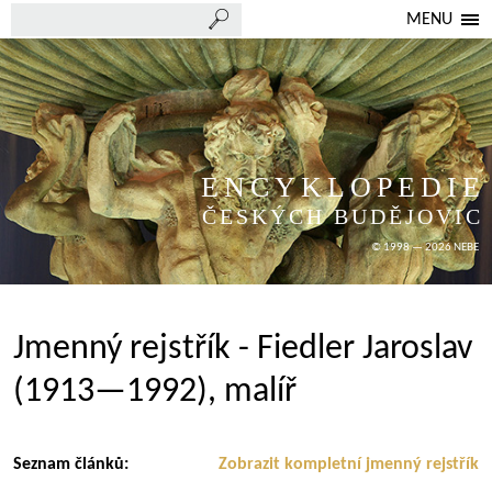
MENU
ENCYKLOPEDIE
ČESKÝCH BUDĚJOVIC
© 1998 — 2026 NEBE
Jmenný rejstřík - Fiedler Jaroslav
(1913—1992), malíř
Seznam článků:
Zobrazit kompletní jmenný rejstřík