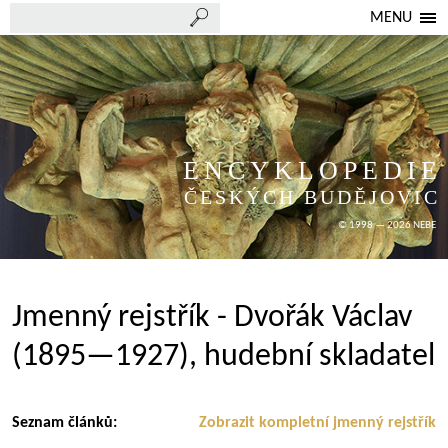
MENU
ENCYKLOPEDIE
ČESKÝCH BUDĚJOVIC
© 1998 — 2026 NEBE
Jmenný rejstřík - Dvořák Václav
(1895—1927), hudební skladatel
Seznam článků:
Zobrazit kompletní jmenný rejstřík