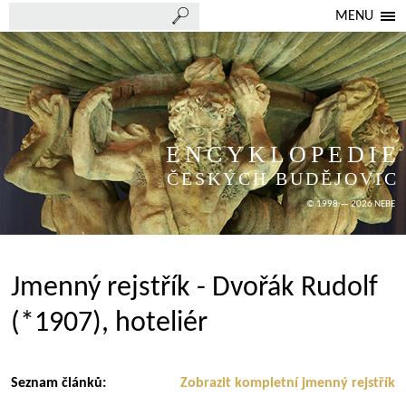
MENU
ENCYKLOPEDIE
ČESKÝCH BUDĚJOVIC
© 1998 — 2026 NEBE
Jmenný rejstřík - Dvořák Rudolf
(*1907), hoteliér
Seznam článků:
Zobrazit kompletní jmenný rejstřík