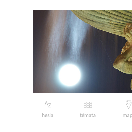
hesla
témata
map