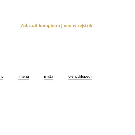
Zobrazit kompletní jmenný rejstřík
ny
jména
místa
o encyklopedii