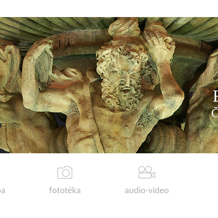
a
fototéka
audio-video