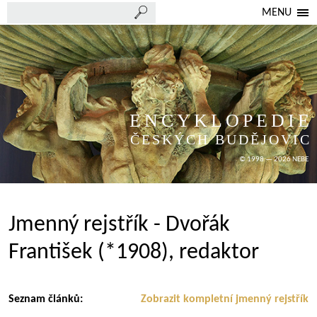
MENU
ENCYKLOPEDIE
ČESKÝCH BUDĚJOVIC
© 1998 — 2026 NEBE
Jmenný rejstřík - Dvořák
František (*1908), redaktor
Seznam článků:
Zobrazit kompletní jmenný rejstřík