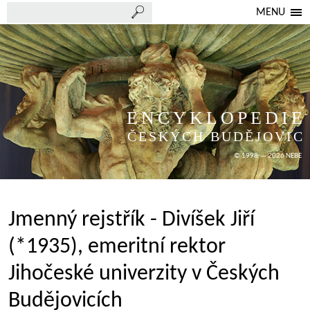
MENU
ENCYKLOPEDIE
ČESKÝCH BUDĚJOVIC
© 1998 — 2026 NEBE
Jmenný rejstřík - Divíšek Jiří
(*1935), emeritní rektor
Jihočeské univerzity v Českých
Budějovicích