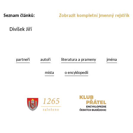
Seznam článků:
Zobrazit kompletní jmenný rejstřík
Divíšek Jiří
partneři
autoři
literatura a prameny
jména
místa
o encyklopedii